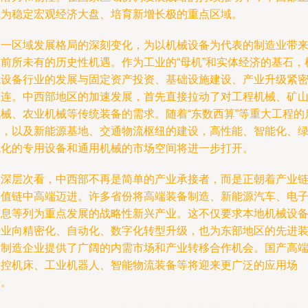
成为稳定宏观经济大盘、培育新增长极的重点区域。
这一区域发展格局的深刻变化，为以机械设备为代表的制造业带
了前所未有的历史性机遇。作为工业的“母机”和实体经济的基石，
械设备行业的发展与固定资产投资、基础设施建设、产业升级紧
相连。中西部地区的加速发展，首先直接拉动了对工程机械、矿
机械、农业机械等传统装备的需求。随着“东数西算”等重大工程的
动，以及新能源基地、交通物流枢纽的建设，高性能、智能化、
色化的专用设备和通用机械的市场空间将进一步打开。
更深层次看，中西部不再是简单的产业承接者，而是正朝着产业
价值链中高端迈进。许多省份将高端装备制造、新能源汽车、电
信息等列为重点发展的战略性新兴产业。这不仅要求本地机械设
行业向精密化、自动化、数字化转型升级，也为东部地区的先进
备制造企业提供了广阔的内需市场和产业转移合作机会。国产高
数控机床、工业机器人、智能物流装备等将迎来更广泛的应用场
景。