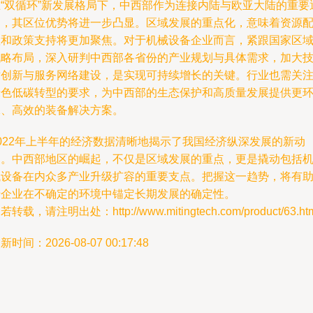
在“双循环”新发展格局下，中西部作为连接内陆与欧亚大陆的重要
道，其区位优势将进一步凸显。区域发展的重点化，意味着资源
置和政策支持将更加聚焦。对于机械设备企业而言，紧跟国家区
战略布局，深入研判中西部各省份的产业规划与具体需求，加大
术创新与服务网络建设，是实现可持续增长的关键。行业也需关
绿色低碳转型的要求，为中西部的生态保护和高质量发展提供更
保、高效的装备解决方案。
2022年上半年的经济数据清晰地揭示了我国经济纵深发展的新动
向。中西部地区的崛起，不仅是区域发展的重点，更是撬动包括
械设备在内众多产业升级扩容的重要支点。把握这一趋势，将有
于企业在不确定的环境中锚定长期发展的确定性。
若转载，请注明出处：http://www.mitingtech.com/product/63.ht
新时间：2026-08-07 00:17:48